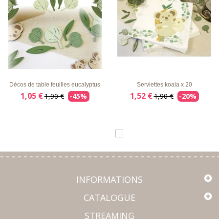
LISTE
APERÇU
DÉTAILS
LISTE
APERÇU
DÉTAILS
D'ENVIE
RAPIDE
D'ENVIE
RAPIDE
Décos de table feuilles eucalyptus
Serviettes koala x 20
1,05 €
1,52 €
1,90 €
-45%
1,90 €
-20%
INFORMATIONS
CATALOGUE
STREAMING