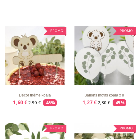
PROMO
PROMO
LISTE
APERÇU
DÉTAILS
LISTE
APERÇU
DÉTAILS
D'ENVIE
RAPIDE
D'ENVIE
RAPIDE
Décor thème koala
Ballons motifs koala x 8
1,60 €
1,27 €
2,90 €
-45%
2,30 €
-45%
PROMO
PROMO