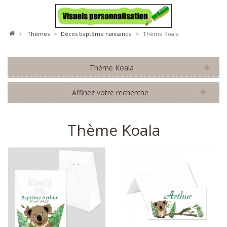
>
thèmes
>
décos baptême naissance
>
Thème Koala
Thème Koala
Affinez votre recherche
Thème Koala