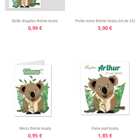
LISTE
APERÇU
DÉTAILS
LISTE
APERÇU
DÉTAILS
D'ENVIE
RAPIDE
D'ENVIE
RAPIDE
Boîte dragées thème koala
Porte-noms thème koala (lot de 24)
0,99 €
5,90 €
LISTE
APERÇU
DÉTAILS
LISTE
APERÇU
DÉTAILS
D'ENVIE
RAPIDE
D'ENVIE
RAPIDE
Menu thème koala
Faire-part koala
0,95 €
1,85 €