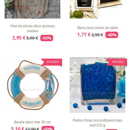
LISTE
APERÇU
DÉTAILS
LISTE
APERÇU
DÉTAILS
D'ENVIE
RAPIDE
D'ENVIE
RAPIDE
Filet de pêche déco grosses
Menu bois centre de table
mailles
1,77 €
2,95 €
-40%
2,95 €
5,90 €
-50%
PROMO
PROMO
LISTE
APERÇU
DÉTAILS
LISTE
APERÇU
DÉTAILS
D'ENVIE
RAPIDE
D'ENVIE
RAPIDE
Perles d'eau reconstituées bleu
Bouée déco mer 30 cm
nuit 270 g
5,16 €
12,90 €
-60%