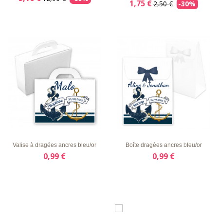
1,75 €
2,50 €
-30%
LISTE
APERÇU
DÉTAILS
LISTE
APERÇU
DÉTAILS
D'ENVIE
RAPIDE
D'ENVIE
RAPIDE
Valise à dragées ancres bleu/or
Boîte dragées ancres bleu/or
0,99 €
0,99 €