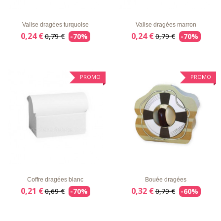
D'ENVIE
RAPIDE
D'ENVIE
RAPIDE
Valise dragées turquoise
Valise dragées marron
0,24 €
0,24 €
0,79 €
-70%
0,79 €
-70%
PROMO
PROMO
LISTE
APERÇU
DÉTAILS
LISTE
APERÇU
DÉTAILS
D'ENVIE
RAPIDE
D'ENVIE
RAPIDE
Coffre dragées blanc
Bouée dragées
0,21 €
0,32 €
0,69 €
-70%
0,79 €
-60%