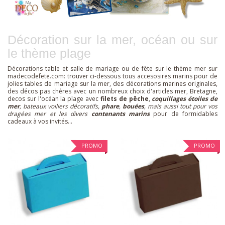
Décoration sur la mer, océan ou sur
le thème plage
Décorations table et salle de mariage ou de fête sur le thème mer sur
madecodefete.com: trouver ci-dessous tous accesosires marins pour de
jolies tables de mariage sur la mer, des décorations marines originales,
des décos pas chères avec un nombreux choix d'articles mer, Bretagne,
decos sur l'océan la plage avec
filets de pêche
,
coquillages étoiles de
mer
, bateaux voiliers décoratifs,
phare
,
bouées
, mais aussi tout pour vos
dragées mer et les divers
contenants marins
pour de formidables
cadeaux à vos invités...
PROMO
PROMO
LISTE
APERÇU
DÉTAILS
LISTE
APERÇU
DÉTAILS