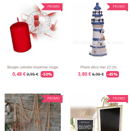
PROMO
PROMO
LISTE
APERÇU
DÉTAILS
LISTE
APERÇU
DÉTAILS
D'ENVIE
RAPIDE
D'ENVIE
RAPIDE
Bougie cylindre moyenne rouge
Phare déco mer 23 cm
0,48 €
3,80 €
0,95 €
-50%
6,90 €
-45%
PROMO
PROMO