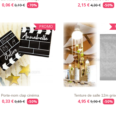
0,06 €
2,15 €
0,19 €
-70%
4,30 €
-50%
PROMO
E
APERÇU
DÉTAILS
LISTE
APERÇU
DÉT
VIE
RAPIDE
D'ENVIE
RAPIDE
Porte-nom clap cinéma
Tenture de salle 12m gris
0,33 €
4,95 €
0,65 €
-50%
9,90 €
-50%