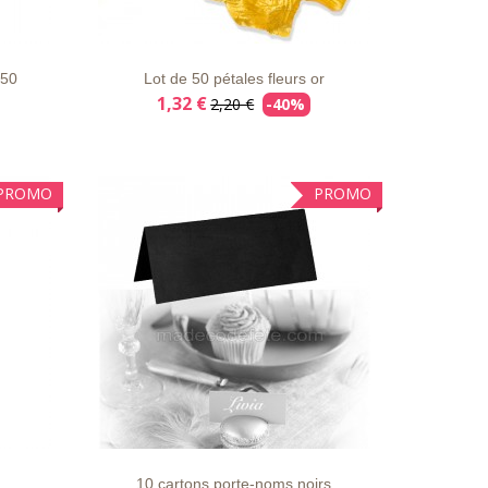
AILS
LISTE
APERÇU
DÉTAILS
D'ENVIE
RAPIDE
 50
Lot de 50 pétales fleurs or
1,32 €
2,20 €
-40%
PROMO
PROMO
AILS
LISTE
APERÇU
DÉTAILS
D'ENVIE
RAPIDE
10 cartons porte-noms noirs