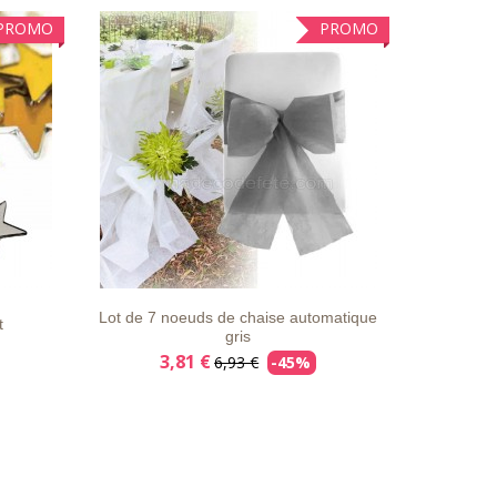
PROMO
PROMO
AILS
LISTE
APERÇU
DÉTAILS
D'ENVIE
RAPIDE
Lot de 7 noeuds de chaise automatique
t
gris
3,81 €
6,93 €
-45%