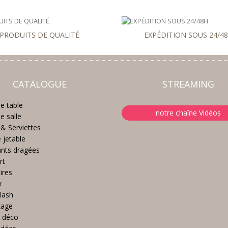
PRODUITS DE QUALITÉ
EXPÉDITION SOUS 24/4
CATALOGUE
STREAMING
e table
notre chaîne Vidéos
e salle
& Serviettes
e jetable
nts dragées
rt
ires
x
lash
kage
 déco