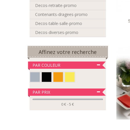
LIST
Decos-retraite-promo
D'EN
Contenants-dragees-promo
S
Decos-table-salle-promo
Decos-diverses-promo
Affinez votre recherche
PAR COULEUR
PAR PRIX
0 € - 5 €
LIST
D'EN