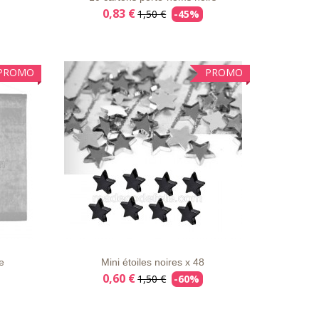
0,83 €
1,50 €
-45%
PROMO
PROMO
AILS
LISTE
APERÇU
DÉTAILS
D'ENVIE
RAPIDE
e
Mini étoiles noires x 48
0,60 €
1,50 €
-60%