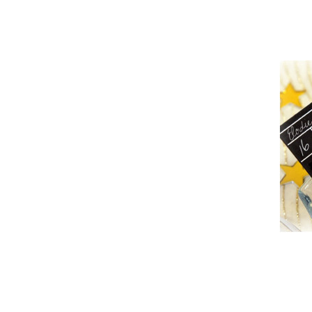
LIST
D'EN