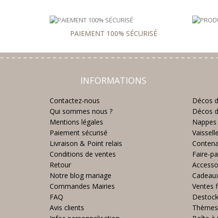
PAIEMENT 100% SÉCURISÉ
INFORMATIONS
Contactez-nous
Décos d
Qui sommes nous ?
Décos d
Mentions légales
Nappes 
Paiement sécurisé
Vaissell
Livraison & Point relais
Contena
Conditions de ventes
Faire-pa
Retour
Accesso
Notre blog mariage
Cadeau
Commandes Mairies
Ventes f
FAQ
Destoc
Avis clients
Thèmes