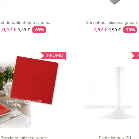
E
APERÇU
DÉTAILS
LISTE
APERÇU
DÉT
VIE
RAPIDE
D'ENVIE
RAPIDE
et de table thème cinéma
Serviettes intissées grise x
0,17 €
2,97 €
0,49 €
-65%
9,90 €
-70%
PROMO
E
APERÇU
DÉTAILS
LISTE
APERÇU
DÉT
VIE
RAPIDE
D'ENVIE
RAPIDE
Serviette intissée rouge
Pieds blanc x 20