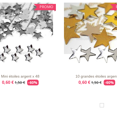
PROMO
E
APERÇU
DÉTAILS
LISTE
APERÇU
DÉT
VIE
RAPIDE
D'ENVIE
RAPIDE
Mini étoiles argent x 48
10 grandes étoiles argen
0,60 €
0,60 €
1,50 €
-60%
1,50 €
-60%