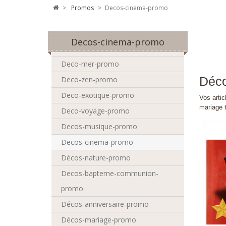
>
promos
>
Decos-cinema-promo
Decos-cinema-promo
Deco-mer-promo
Déco
Deco-zen-promo
Deco-exotique-promo
Vos artic
mariage t
Deco-voyage-promo
Decos-musique-promo
Decos-cinema-promo
Décos-nature-promo
Decos-bapteme-communion-
promo
Décos-anniversaire-promo
Décos-mariage-promo