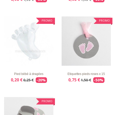
PROMO
PROMO
LISTE
APERÇU
DÉTAILS
LISTE
APERÇU
DÉTAILS
D'ENVIE
RAPIDE
D'ENVIE
RAPIDE
Pied bébé à dragées
Etiquettes pieds roses x 15
0,20 €
0,75 €
0,25 €
-20%
1,50 €
-50%
PROMO