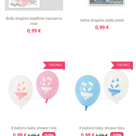
LISTE
APERÇU
DÉTAILS
LISTE
APERÇU
DÉTAILS
D'ENVIE
RAPIDE
D'ENVIE
RAPIDE
Boîte dragées baptême naissance
Valise dragées petits pieds
rose
0,99 €
0,99 €
PROMO
PROMO
LISTE
APERÇU
DÉTAILS
LISTE
APERÇU
DÉTAILS
D'ENVIE
RAPIDE
D'ENVIE
RAPIDE
8 ballons baby shower rose
8 ballons baby shower bleu
0,98 €
0,98 €
1,95 €
-50%
1,95 €
-50%