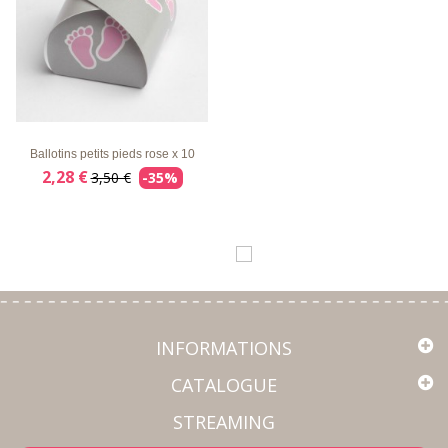
LISTE
APERÇU
DÉTAILS
D'ENVIE
RAPIDE
Ballotins petits pieds rose x 10
2,28 €
3,50 €
-35%
INFORMATIONS
CATALOGUE
STREAMING