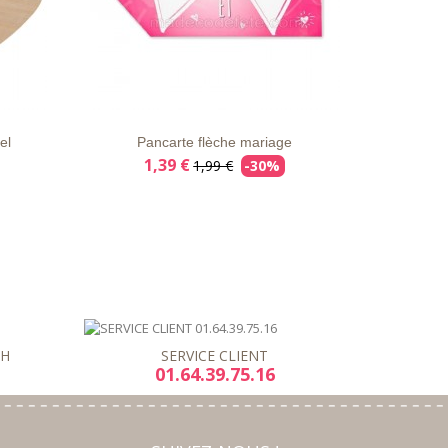
AILS
LISTE
APERÇU
DÉTAILS
D'ENVIE
RAPIDE
el
Pancarte flèche mariage
1,39 €
1,99 €
-30%
8H
SERVICE CLIENT
01.64.39.75.16