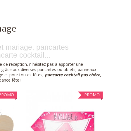
hage
 et mariage, pancartes
carte cocktail...
lle de réception, n'hésitez pas à apporter une
e grâce aux diverses pancartes ou objets, panneaux
ge et pour toutes fêtes,
pancarte cocktail pas chère
,
dance fête !
PROMO
PROMO