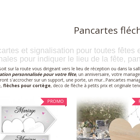
Pancartes fléc
artes et signalisation pour toutes fêtes
nales pour indiquer le lieu de la fête, pan
oit sur la route vous dirigeant vers le lieu de réception ou dans la sa
sation personnalisée pour votre fête
, un anniversaire, votre mariag
ront s'accrocher sur un support, une porte, un mur...Pancartes maria
e,
flèches pour cortège
, deco de flèche à petits prix et originale ten
PROMO