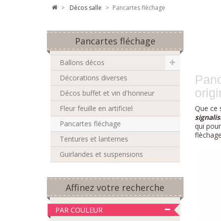
>
décos salle
>
Pancartes fléchage
Pancartes fléchage
Ballons décos
Panc
Décorations diverses
origi
Décos buffet et vin d'honneur
Fleur feuille en artificiel
Que ce s
signali
Pancartes fléchage
qui pour
flèchag
Tentures et lanternes
Guirlandes et suspensions
Affinez votre recherche
PAR COULEUR