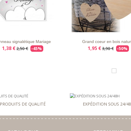
E
APERÇU
DÉTAILS
LISTE
APERÇU
DÉT
VIE
RAPIDE
D'ENVIE
RAPIDE
nneau signalétique Mariage
Grand coeur en bois natur
1,38 €
1,95 €
2,50 €
-45%
3,90 €
-50%
PRODUITS DE QUALITÉ
EXPÉDITION SOUS 24/4