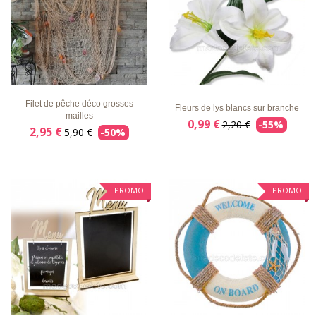
LISTE
APERÇU
DÉTAILS
LISTE
APERÇU
DÉTAILS
D'ENVIE
RAPIDE
D'ENVIE
RAPIDE
Filet de pêche déco grosses
Fleurs de lys blancs sur branche
mailles
0,99 €
2,20 €
-55%
2,95 €
5,90 €
-50%
PROMO
PROMO
LISTE
APERÇU
DÉTAILS
LISTE
APERÇU
DÉTAILS
D'ENVIE
RAPIDE
D'ENVIE
RAPIDE