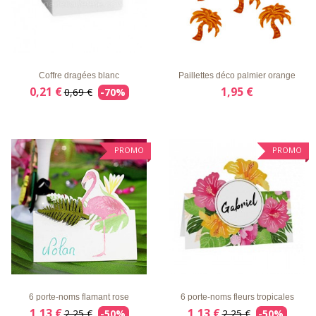
LISTE
APERÇU
DÉTAILS
LISTE
APERÇU
DÉTAILS
D'ENVIE
RAPIDE
D'ENVIE
RAPIDE
Coffre dragées blanc
Paillettes déco palmier orange
0,21 €
1,95 €
0,69 €
-70%
PROMO
PROMO
LISTE
APERÇU
DÉTAILS
LISTE
APERÇU
DÉTAILS
D'ENVIE
RAPIDE
D'ENVIE
RAPIDE
6 porte-noms flamant rose
6 porte-noms fleurs tropicales
1,13 €
1,13 €
2,25 €
-50%
2,25 €
-50%