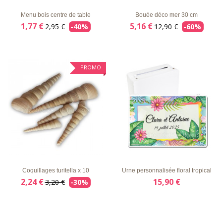
Menu bois centre de table
Bouée déco mer 30 cm
1,77 €
5,16 €
2,95 €
-40%
12,90 €
-60%
PROMO
LISTE
APERÇU
DÉTAILS
LISTE
APERÇU
DÉTAILS
D'ENVIE
RAPIDE
D'ENVIE
RAPIDE
Coquillages turitella x 10
Urne personnalisée floral tropical
2,24 €
15,90 €
3,20 €
-30%