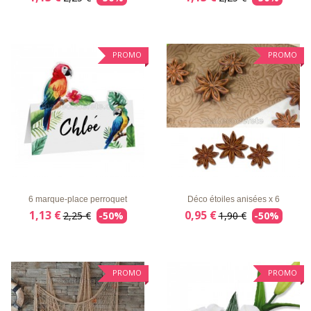
PROMO
PROMO
LISTE
APERÇU
DÉTAILS
LISTE
APERÇU
DÉTAILS
D'ENVIE
RAPIDE
D'ENVIE
RAPIDE
6 marque-place perroquet
Déco étoiles anisées x 6
1,13 €
0,95 €
2,25 €
-50%
1,90 €
-50%
PROMO
PROMO