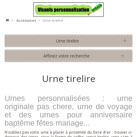
>
accessoires
>
Urne tirelire
Urne tirelire
Affinez votre recherche
Urne tirelire
Urnes personnalisées : urne
originale pas chere, urne de voyage
et des urnes pour anniversaire
baptême fêtes mariage...
N'oubliez pas votre urne à placer à proximité du
livre d'or
: trouver ci-
dessous des urnes sous la forme de coffre, urnue tirelire, urne cage à