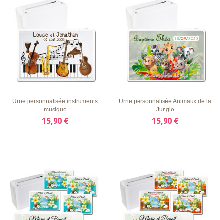
LISTE
APERÇU
DÉTAILS
LISTE
APERÇU
DÉTAILS
D'ENVIE
RAPIDE
D'ENVIE
RAPIDE
Urne personnalisée instruments
Urne personnalisée Animaux de la
musique
Jungle
15,90 €
15,90 €