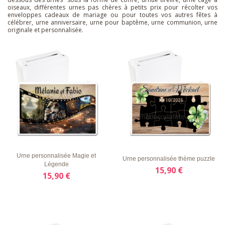
oiseaux, différentes urnes pas chères à petits prix pour récolter vos
enveloppes cadeaux de mariage ou pour toutes vos autres fêtes à
célébrer, urne anniversaire, urne pour baptême, urne communion, urne
originale et personnalisée.
LISTE
APERÇU
DÉTAILS
LISTE
APERÇU
DÉTAILS
D'ENVIE
RAPIDE
D'ENVIE
RAPIDE
Urne personnalisée Magie et
Urne personnalisée thème puzzle
Légende
15,90 €
15,90 €