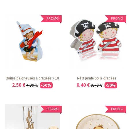
PROMO
PROMO
LISTE
APERÇU
DÉTAILS
LISTE
APERÇU
DÉTAILS
D'ENVIE
RAPIDE
D'ENVIE
RAPIDE
Boîtes baigneuses à dragées x 10
Petit pirate boite dragées
2,50 €
0,40 €
4,99 €
-50%
0,79 €
-50%
PROMO
PROMO