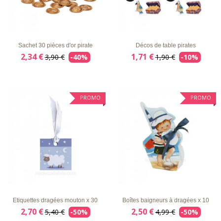
LISTE
APERÇU
DÉTAILS
LISTE
APERÇU
DÉTAILS
D'ENVIE
RAPIDE
D'ENVIE
RAPIDE
Sachet 30 pièces d'or pirate
Décos de table pirates
2,34 €
1,71 €
3,90 €
-40%
1,90 €
-10%
PROMO
PROMO
LISTE
APERÇU
DÉTAILS
LISTE
APERÇU
DÉTAILS
D'ENVIE
RAPIDE
D'ENVIE
RAPIDE
Etiquettes dragées mouton x 30
Boîtes baigneurs à dragées x 10
2,70 €
2,50 €
5,40 €
-50%
4,99 €
-50%