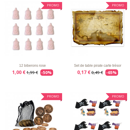
PROMO
PROMO
LISTE
APERÇU
DÉTAILS
LISTE
APERÇU
DÉTAILS
D'ENVIE
RAPIDE
D'ENVIE
RAPIDE
12 biberons rose
Set de table pirate carte trésor
1,00 €
0,17 €
1,99 €
-50%
0,49 €
-65%
PROMO
PROMO