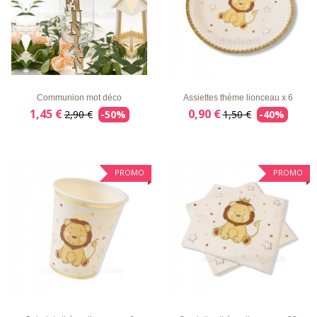
LISTE
APERÇU
DÉTAILS
LISTE
APERÇU
DÉTAILS
D'ENVIE
RAPIDE
D'ENVIE
RAPIDE
Communion mot déco
Assiettes thème lionceau x 6
1,45 €
0,90 €
2,90 €
-50%
1,50 €
-40%
PROMO
PROMO
LISTE
APERÇU
DÉTAILS
LISTE
APERÇU
DÉTAILS
D'ENVIE
RAPIDE
D'ENVIE
RAPIDE