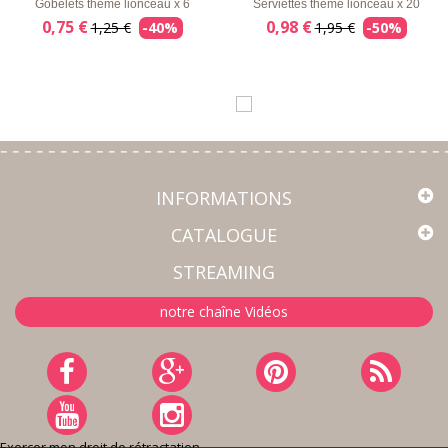
Gobelets thème lionceau x 6
Serviettes thème lionceau x 20
0,75 €
0,98 €
1,25 €
-40%
1,95 €
-50%
INFORMATIONS
CATALOGUE
STREAMING
notre chaîne Vidéos
Exercer mon droit de rétractation