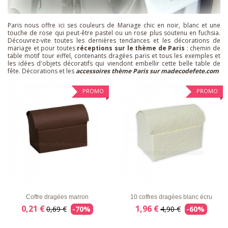
Paris nous offre ici ses couleurs de Mariage chic en noir, blanc et une
touche de rose qui peut-être pastel ou un rose plus soutenu en fuchsia.
Découvrez-vite toutes les dernières tendances et les décorations de
mariage et pour toutes
réceptions sur le thème de Paris
: chemin de
table motif tour eiffel, contenants dragées paris et tous les exemples et
les idées d'objets décoratifs qui viendont embellir cette belle table de
fête. Décorations et les
accessoires thème Paris sur madecodefete.com
PROMO
PROMO
LISTE
APERÇU
DÉTAILS
LISTE
APERÇU
DÉTAILS
D'ENVIE
RAPIDE
D'ENVIE
RAPIDE
Coffre dragées marron
10 coffres dragées blanc écru
0,21 €
1,96 €
0,69 €
-70%
4,90 €
-60%