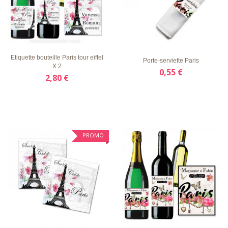
LISTE
APERÇU
DÉTAILS
LISTE
APERÇU
DÉTAILS
D'ENVIE
RAPIDE
D'ENVIE
RAPIDE
Etiquette bouteille Paris tour eiffel
Porte-serviette Paris
X 2
0,55 €
2,80 €
PROMO
LISTE
APERÇU
DÉTAILS
LISTE
APERÇU
DÉTAILS
D'ENVIE
RAPIDE
D'ENVIE
RAPIDE