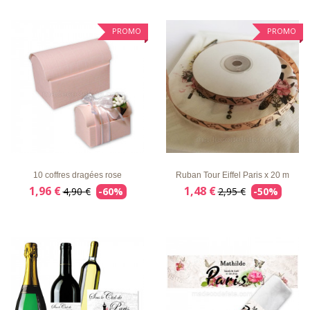
PROMO
PROMO
LISTE
APERÇU
DÉTAILS
LISTE
APERÇU
DÉTAILS
D'ENVIE
RAPIDE
D'ENVIE
RAPIDE
10 coffres dragées rose
Ruban Tour Eiffel Paris x 20 m
1,96 €
1,48 €
4,90 €
-60%
2,95 €
-50%