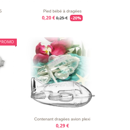
5
Pied bébé à dragées
0,20 €
0,25 €
-20%
PROMO
AILS
LISTE
APERÇU
DÉTAILS
D'ENVIE
RAPIDE
Contenant dragées avion plexi
0,29 €