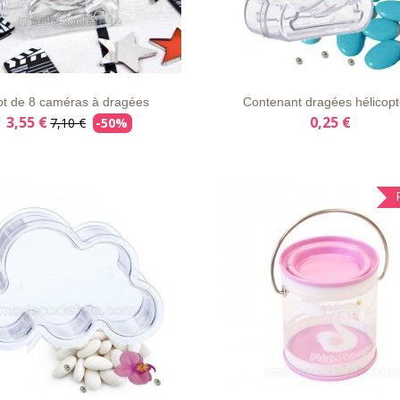
E
APERÇU
DÉTAILS
LISTE
APERÇU
DÉT
VIE
RAPIDE
D'ENVIE
RAPIDE
ot de 8 caméras à dragées
Contenant dragées hélicopt
3,55 €
0,25 €
7,10 €
-50%
E
APERÇU
DÉTAILS
LISTE
APERÇU
DÉT
VIE
RAPIDE
D'ENVIE
RAPIDE