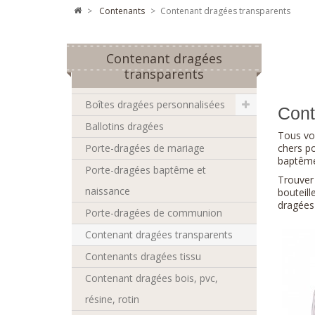
>
contenants
>
Contenant dragées transparents
Contenant dragées
transparents
Boîtes dragées personnalisées
Cont
Ballotins dragées
Tous v
Porte-dragées de mariage
chers po
baptême
Porte-dragées baptême et
Trouver
naissance
bouteill
dragées 
Porte-dragées de communion
Contenant dragées transparents
Contenants dragées tissu
Contenant dragées bois, pvc,
résine, rotin