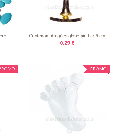
AILS
LISTE
APERÇU
DÉTAILS
D'ENVIE
RAPIDE
ère
Contenant dragées globe pied or 9 cm
0,29 €
PROMO
PROMO
AILS
LISTE
APERÇU
DÉTAILS
D'ENVIE
RAPIDE