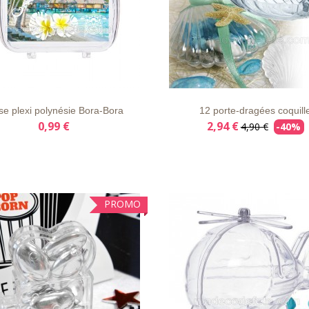
E
APERÇU
DÉTAILS
LISTE
APERÇU
DÉT
VIE
RAPIDE
D'ENVIE
RAPIDE
ise plexi polynésie Bora-Bora
12 porte-dragées coquill
0,99 €
2,94 €
4,90 €
-40%
PROMO