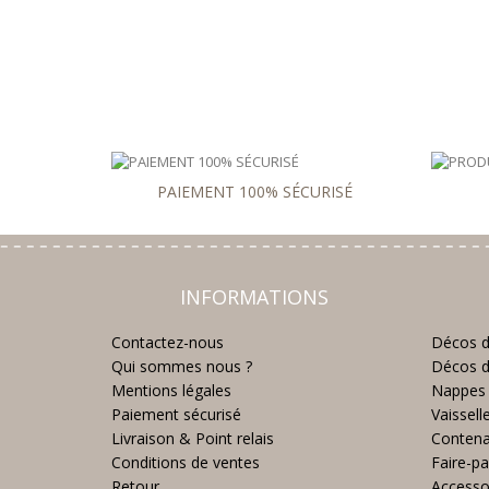
PAIEMENT 100% SÉCURISÉ
INFORMATIONS
Contactez-nous
Décos d
Qui sommes nous ?
Décos d
Mentions légales
Nappes 
Paiement sécurisé
Vaissell
Livraison & Point relais
Contena
Conditions de ventes
Faire-pa
Retour
Accesso