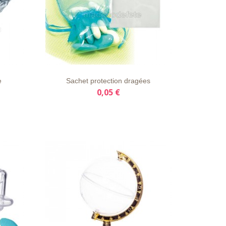
AILS
LISTE
APERÇU
DÉTAILS
D'ENVIE
RAPIDE
e
Sachet protection dragées
0,05 €