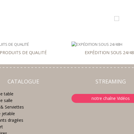
PRODUITS DE QUALITÉ
EXPÉDITION SOUS 24/4
CATALOGUE
STREAMING
e table
notre chaîne Vidéos
e salle
& Serviettes
e jetable
nts dragées
rt
ires