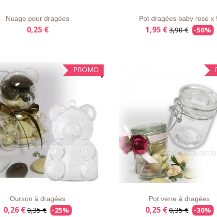
Nuage pour dragées
Pot dragées baby rose x 
0,25 €
1,95 €
3,90 €
-50%
PROMO
E
APERÇU
DÉTAILS
LISTE
APERÇU
DÉT
VIE
RAPIDE
D'ENVIE
RAPIDE
Ourson à dragées
Pot verre à dragées
0,26 €
0,25 €
0,35 €
-25%
0,35 €
-30%