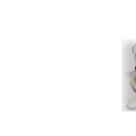
LIST
D'EN