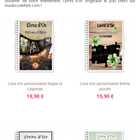
souvenir de votre événement. Livres d'or originaux et pas chers sur
madecodefete.com !
LISTE
APERÇU
DÉTAILS
LISTE
APERÇU
DÉTAILS
D'ENVIE
RAPIDE
D'ENVIE
RAPIDE
Livre d'or personnalisé Magie et
Livre d'or personnalisé thème
Légende
puzzle
19,90 €
19,90 €