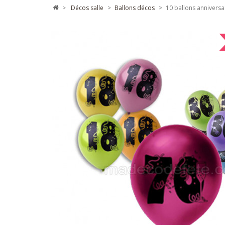
>
décos salle
>
ballons décos
>
10 ballons anniversa