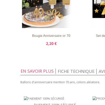
LISTE
APERÇU
DÉTAILS
LISTE
D'ENVIE
RAPIDE
D'ENVIE
Bougie Anniversaire or 70
Set de
2,20 €
EN SAVOIR PLUS
FICHE TECHNIQUE
AV
Ballons d'anniversaire mention 70 ans, coloris aléatoire.
PAIEMENT 100% SÉCURISÉ