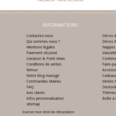
INFORMATIONS
Contactez-nous
Décos d
Qui sommes nous ?
Décos d
Mentions légales
Nappes 
Paiement sécurisé
Vaissell
Livraison & Point relais
Contena
Conditions de ventes
Faire-pa
Retour
Accesso
Notre blog mariage
Cadeau
Commandes Mairies
Ventes f
FAQ
Destoc
Avis clients
Thèmes
Infos personnalisation
Boîte à 
sitemap
Exercer mon droit de rétractation