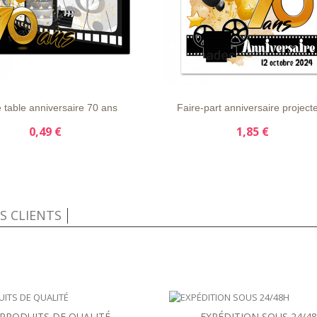
APERÇU
DÉTAILS
LISTE
APERÇU
DÉTAI
RAPIDE
D'ENVIE
RAPIDE
 table anniversaire 70 ans
Faire-part anniversaire project
0,49 €
1,85 €
IS CLIENTS
PRODUITS DE QUALITÉ
EXPÉDITION SOUS 24/4