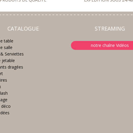
CATALOGUE
STREAMING
e table
notre chaîne Vidéos
e salle
& Serviettes
e jetable
nts dragées
rt
ires
x
lash
kage
 déco
idées