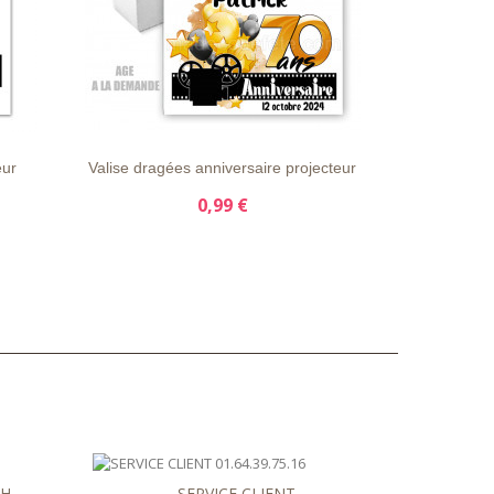
LS
LISTE
APERÇU
DÉTAILS
D'ENVIE
RAPIDE
eur
Valise dragées anniversaire projecteur
0,99 €
8H
SERVICE CLIENT