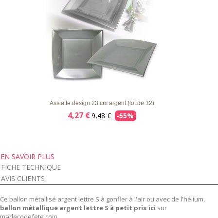
LISTE
APERÇU RAPIDE
DÉTAILS
D'ENVIE
Assiette design 23 cm argent (lot de 12)
4,27 €
9,48 €
-55%
EN SAVOIR PLUS
FICHE TECHNIQUE
AVIS CLIENTS
Ce ballon métallisé argent lettre S à gonfler à l'air ou avec de l'hélium,
ballon métallique argent lettre S à petit prix ici
sur
madecodefete.com