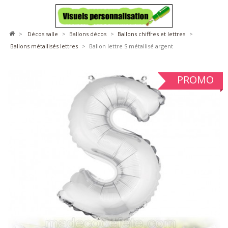
>
décos salle
>
ballons décos
>
ballons chiffres et lettres
>
ballons métallisés lettres
>
Ballon lettre S métallisé argent
PROMO