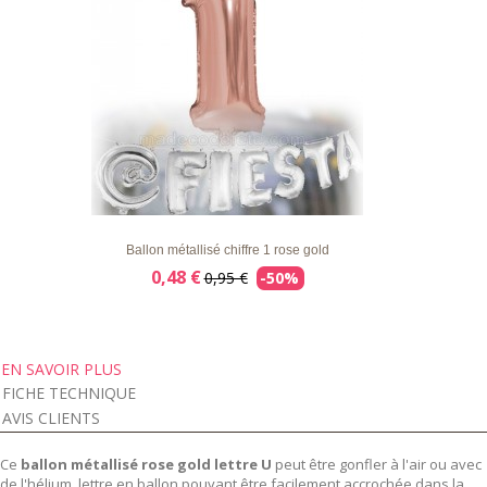
LISTE
APERÇU RAPIDE
DÉTAILS
D'ENVIE
Ballon métallisé chiffre 1 rose gold
0,48 €
0,95 €
-50%
EN SAVOIR PLUS
FICHE TECHNIQUE
AVIS CLIENTS
Ce
ballon métallisé rose gold lettre U
peut être gonfler à l'air ou avec
de l'hélium. lettre en ballon pouvant être facilement accrochée dans la