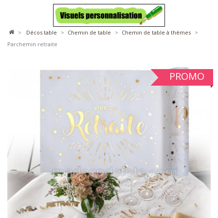
>
décos table
>
chemin de table
>
chemin de table à thèmes
>
Parchemin retraite
PROMO