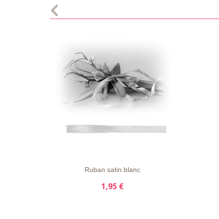
LISTE
APERÇU
DÉTAILS
D'ENVIE
RAPIDE
Ruban satin blanc
1,95 €