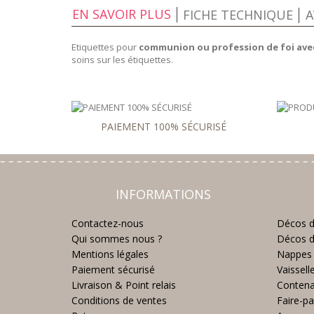
EN SAVOIR PLUS
FICHE TECHNIQUE
A
Etiquettes pour
communion ou profession de foi avec
soins sur les étiquettes.
PAIEMENT 100% SÉCURISÉ
INFORMATIONS
Contactez-nous
Décos d
Qui sommes nous ?
Décos d
Mentions légales
Nappes 
Paiement sécurisé
Vaissell
Livraison & Point relais
Contena
Conditions de ventes
Faire-pa