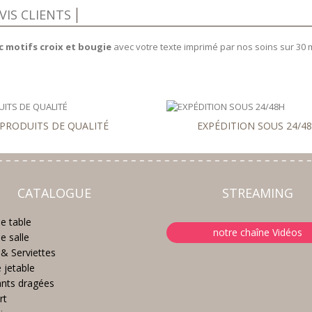
VIS CLIENTS
 motifs croix et bougie
avec votre texte imprimé par nos soins sur 30 
PRODUITS DE QUALITÉ
EXPÉDITION SOUS 24/4
CATALOGUE
STREAMING
e table
notre chaîne Vidéos
e salle
& Serviettes
e jetable
nts dragées
rt