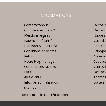
INFORMATIONS
Contactez-nous
Décos d
Qui sommes nous ?
Décos d
Mentions légales
Nappes 
Paiement sécurisé
Vaissell
Livraison & Point relais
Contena
Conditions de ventes
Faire-pa
Retour
Accesso
Notre blog mariage
Cadeau
Commandes Mairies
Ventes f
FAQ
Destoc
Avis clients
Thèmes
Infos personnalisation
Boîte à 
sitemap
Exercer mon droit de rétractation