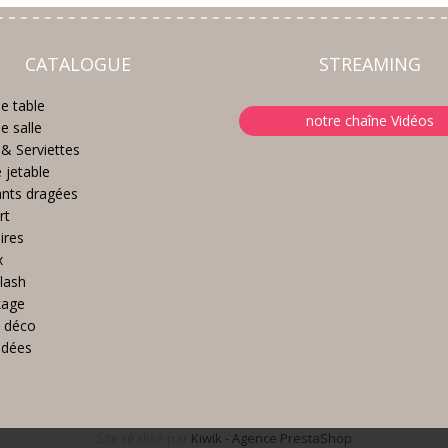
CATALOGUE
STREAMING
e table
notre chaîne Vidéos
e salle
& Serviettes
e jetable
nts dragées
rt
ires
x
lash
kage
 déco
idées
Site réalisé par
Kiwik - Agence PrestaShop