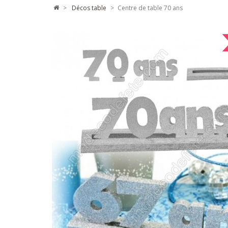
>
décos table
>
Centre de table 70 ans