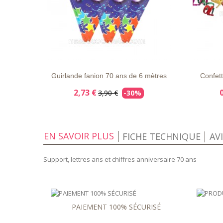
LISTE
APERÇU
DÉTAILS
LISTE
D'ENVIE
RAPIDE
D'ENVIE
Guirlande fanion 70 ans de 6 mètres
Confett
2,73 €
3,90 €
-30%
EN SAVOIR PLUS
FICHE TECHNIQUE
AV
Support, lettres ans et chiffres anniversaire 70 ans
PAIEMENT 100% SÉCURISÉ