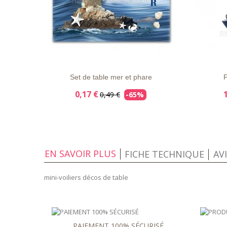
LISTE
APERÇU
DÉTAILS
LISTE
D'ENVIE
RAPIDE
D'ENVIE
Set de table mer et phare
P
0,17 €
0,49 €
-65%
EN SAVOIR PLUS
FICHE TECHNIQUE
AV
mini-voiliers décos de table
PAIEMENT 100% SÉCURISÉ