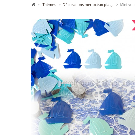
>
thèmes
>
décorations mer océan plage
>
Mini-voi