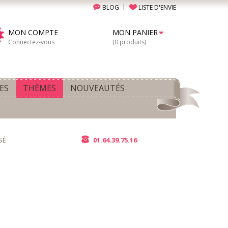
BLOG
LISTE D'ENVIE
MON COMPTE
MON PANIER
Connectez-vous
(0 produits)
ES
THÈMES
NOUVEAUTÉS
SÉ
01.64.39.75.16