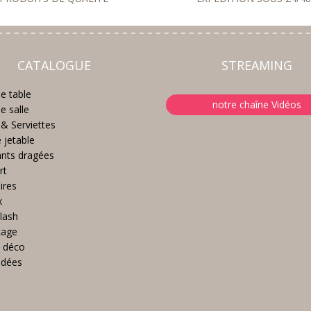
CATALOGUE
STREAMING
e table
notre chaîne Vidéos
e salle
& Serviettes
e jetable
nts dragées
rt
ires
x
lash
kage
 déco
idées