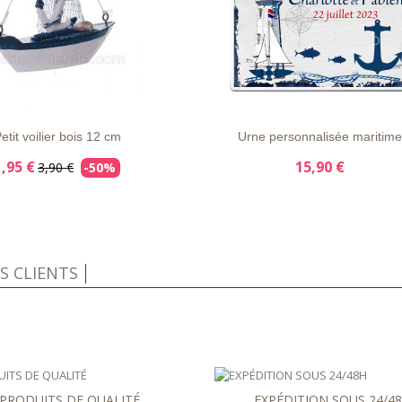
APERÇU
DÉTAILS
LISTE
APERÇU
DÉTAI
RAPIDE
D'ENVIE
RAPIDE
etit voilier bois 12 cm
Urne personnalisée maritime
1,95 €
15,90 €
3,90 €
-50%
IS CLIENTS
PRODUITS DE QUALITÉ
EXPÉDITION SOUS 24/4