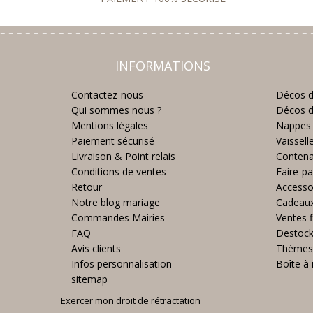
INFORMATIONS
Contactez-nous
Décos d
Qui sommes nous ?
Décos d
Mentions légales
Nappes 
Paiement sécurisé
Vaissell
Livraison & Point relais
Contena
Conditions de ventes
Faire-pa
Retour
Accesso
Notre blog mariage
Cadeau
Commandes Mairies
Ventes f
FAQ
Destoc
Avis clients
Thèmes
Infos personnalisation
Boîte à 
sitemap
Exercer mon droit de rétractation