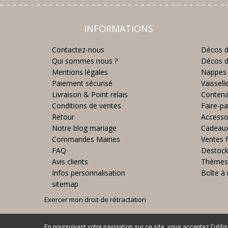
INFORMATIONS
Contactez-nous
Décos d
Qui sommes nous ?
Décos d
Mentions légales
Nappes 
Paiement sécurisé
Vaissell
Livraison & Point relais
Contena
Conditions de ventes
Faire-pa
Retour
Accesso
Notre blog mariage
Cadeau
Commandes Mairies
Ventes f
FAQ
Destoc
Avis clients
Thèmes
Infos personnalisation
Boîte à 
sitemap
Exercer mon droit de rétractation
En poursuivant votre navigation sur ce site, vous acceptez l'utili