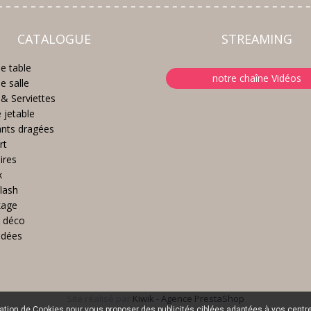
CATALOGUE
STREAMING
e table
notre chaîne Vidéos
e salle
& Serviettes
e jetable
nts dragées
rt
ires
x
lash
kage
 déco
idées
Site réalisé par
Kiwik - Agence PrestaShop
sation de Cookies pour vous proposer des publicités ciblées adaptées à vos centres