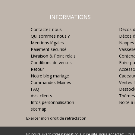
INFORMATIONS
Contactez-nous
Décos d
Qui sommes nous ?
Décos d
Mentions légales
Nappes 
Paiement sécurisé
Vaissell
Livraison & Point relais
Contena
Conditions de ventes
Faire-pa
Retour
Accesso
Notre blog mariage
Cadeau
Commandes Mairies
Ventes f
FAQ
Destoc
Avis clients
Thèmes
Infos personnalisation
Boîte à 
sitemap
Exercer mon droit de rétractation
En poursuivant votre navigation sur ce site, vous acceptez l'utili