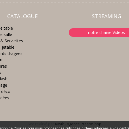
CATALOGUE
STREAMING
e table
notre chaîne Vidéos
e salle
& Serviettes
e jetable
nts dragées
rt
ires
x
lash
kage
 déco
idées
Site réalisé par
Kiwik - Agence PrestaShop
sation de Cookies pour vous proposer des publicités ciblées adaptées à vos centres