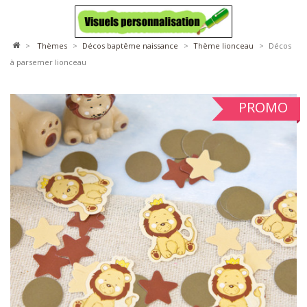
>
thèmes
>
décos baptême naissance
>
thème lionceau
>
Décos
à parsemer lionceau
PROMO