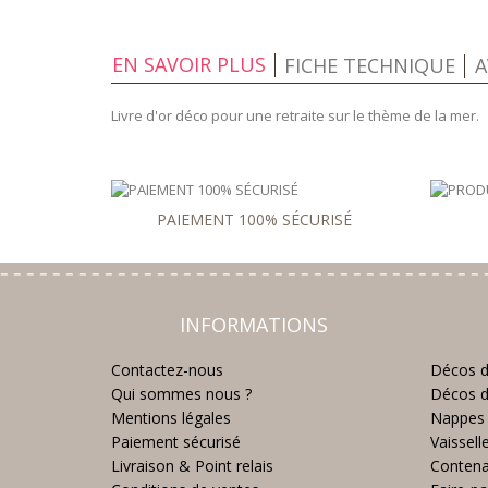
EN SAVOIR PLUS
FICHE TECHNIQUE
A
Livre d'or déco pour une retraite sur le thème de la mer.
PAIEMENT 100% SÉCURISÉ
INFORMATIONS
Contactez-nous
Décos d
Qui sommes nous ?
Décos d
Mentions légales
Nappes 
Paiement sécurisé
Vaissell
Livraison & Point relais
Contena