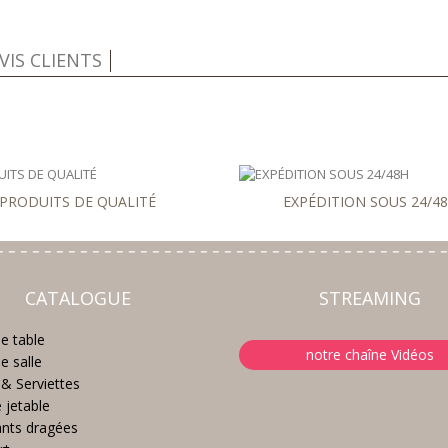
VIS CLIENTS
PRODUITS DE QUALITÉ
EXPÉDITION SOUS 24/4
CATALOGUE
STREAMING
e table
notre chaîne Vidéos
e salle
& Serviettes
e jetable
nts dragées