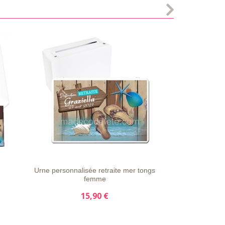
S
LISTE
APERÇU
DÉTAILS
D'ENVIE
RAPIDE
Urne personnalisée retraite mer tongs
femme
15,90 €