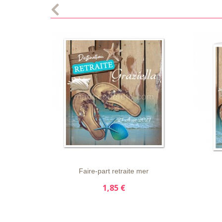
LISTE
APERÇU
DÉTAILS
LISTE
D'ENVIE
RAPIDE
D'ENVI
Faire-part retraite mer
1,85 €