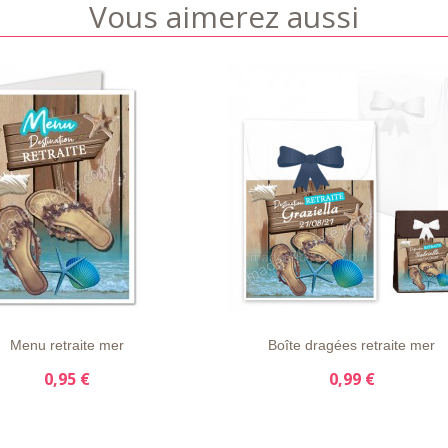
Vous aimerez aussi
APERÇU
DÉTAILS
LISTE
APERÇU
DÉTAIL
E
RAPIDE
D'ENVIE
RAPIDE
Menu retraite mer
Boîte dragées retraite mer
0,95 €
0,99 €