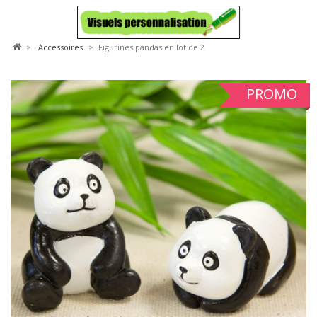
>
accessoires
>
Figurines pandas en lot de 2
PROMO