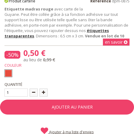
Référence
dpm-0875
Produit carterie
Etiquette madras rouge
avec carte de la
Guyane. Peut être collée grâce à sa fonction adhésive sur tout
support lisse ou être utilisée telle quelle sans ôter la bande
adhésive, en porte-nom par exemple. Pour une personnalisation de
l'étiquette, vous pouvez rajouter dessus nos
étiquettes
transparentes
. Dimensions : 6.5 cm x 3 cm.
Vendue en lot de 10
en savoir
0,50 €
-50%
au lieu de
0,99 €
COULEUR
QUANTITÉ
AJOUTER AU PANIER
Ajouter à ma liste d'envies