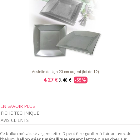
LISTE
APERÇU RAPIDE
DÉTAILS
D'ENVIE
Assiette design 23 cm argent (lot de 12)
4,27 €
9,48 €
-55%
EN SAVOIR PLUS
FICHE TECHNIQUE
AVIS CLIENTS
Ce ballon métalissé argent lettre D peut être gonfler à l'air ou avec de
l'hélium,
ballon géant métallique argent lettre D pas cher
sur