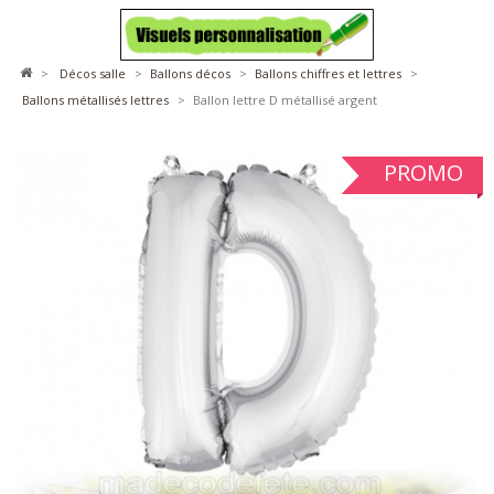
>
décos salle
>
ballons décos
>
ballons chiffres et lettres
>
ballons métallisés lettres
>
Ballon lettre D métallisé argent
PROMO