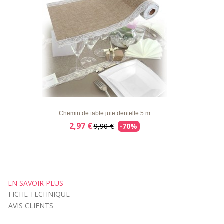
LISTE
APERÇU RAPIDE
DÉTAILS
D'ENVIE
Chemin de table jute dentelle 5 m
2,97 €
9,90 €
-70%
EN SAVOIR PLUS
FICHE TECHNIQUE
AVIS CLIENTS