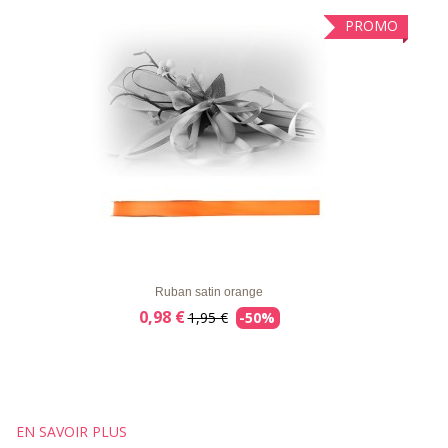
PROMO
LISTE
APERÇU RAPIDE
DÉTAILS
D'ENVIE
Ruban satin orange
0,98 €
1,95 €
-50%
EN SAVOIR PLUS