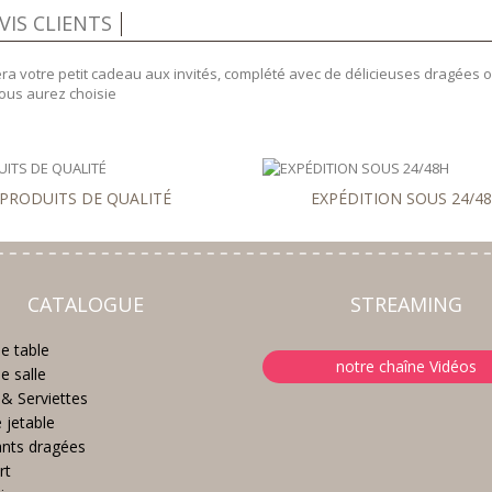
VIS CLIENTS
ra votre petit cadeau aux invités, complété avec de délicieuses dragées
vous aurez choisie
PRODUITS DE QUALITÉ
EXPÉDITION SOUS 24/4
CATALOGUE
STREAMING
e table
notre chaîne Vidéos
e salle
& Serviettes
e jetable
nts dragées
rt