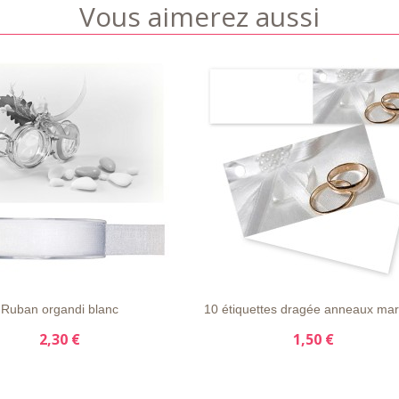
Vous aimerez aussi
APERÇU
DÉTAILS
LISTE
APERÇU
DÉTAIL
E
RAPIDE
D'ENVIE
RAPIDE
Ruban organdi blanc
10 étiquettes dragée anneaux mar
2,30 €
1,50 €