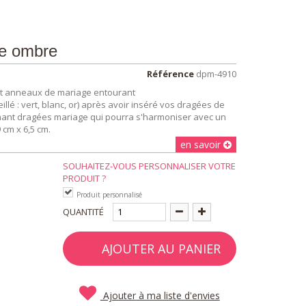
le ombre
Référence
dpm-4910
 et anneaux de mariage entourant
lé : vert, blanc, or) après avoir inséré vos dragées de
nant dragées mariage qui pourra s'harmoniser avec un
cm x 6,5 cm.
en savoir
SOUHAITEZ-VOUS PERSONNALISER VOTRE
PRODUIT ?
Produit personnalisé
QUANTITÉ
AJOUTER AU PANIER
Ajouter à ma liste d'envies