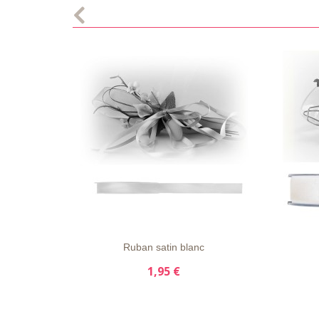
LISTE
APERÇU
DÉTAILS
LISTE
D'ENVIE
RAPIDE
D'ENVI
Ruban satin blanc
1,95 €