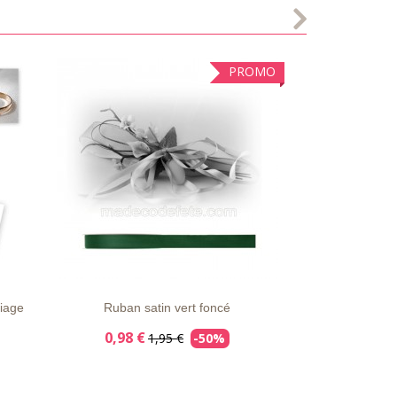
PROMO
S
LISTE
APERÇU
DÉTAILS
D'ENVIE
RAPIDE
iage
Ruban satin vert foncé
0,98 €
1,95 €
-50%