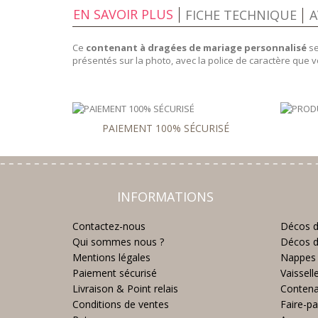
EN SAVOIR PLUS
FICHE TECHNIQUE
A
Ce
contenant à dragées de mariage personnalisé
se
présentés sur la photo, avec la police de caractère que 
PAIEMENT 100% SÉCURISÉ
INFORMATIONS
Contactez-nous
Décos d
Qui sommes nous ?
Décos d
Mentions légales
Nappes 
Paiement sécurisé
Vaissell
Livraison & Point relais
Contena
Conditions de ventes
Faire-pa