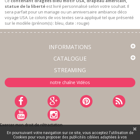
Ce
contenant dragées bleu motif USA, drapeau américain,
statue de la liberté
est livré personnalisé selon votre souhait. Il
sera parfait pour un mariage ou un anniversaire ambiance déco
voyage USA. Le coloris de vos textes sera appliqué tel que présenté
sur le modèle (prénom(s) : bleu, date : rouge)
INFORMATIONS
CATALOGUE
STREAMING
notre chaîne Vidéos
Exercer mon droit de rétractation
En poursuivant votre navigation sur ce site, vous acceptez l'utilisation de
Site réalisé par
Kiwik - Agence PrestaShop
Cookies pour vous proposer des publicités ciblées adaptées à vos