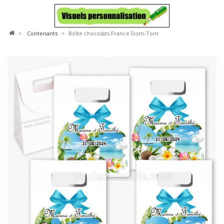
>
contenants
>
Boîte chocolats France Dom-Tom