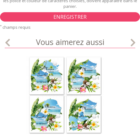
les police et couleur de caractères choisies, doivent apparaître dans le
panier.
ENREGISTRER
*
champs requis
Vous aimerez aussi
LISTE
APERÇU RAPIDE
DÉTAILS
D'ENVIE