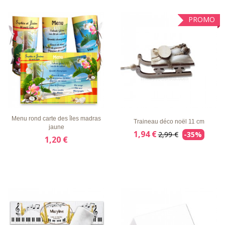
PROMO
LISTE
APERÇU
DÉTAILS
LISTE
APERÇU
DÉTAILS
D'ENVIE
RAPIDE
D'ENVIE
RAPIDE
Menu rond carte des îles madras
Traineau déco noël 11 cm
jaune
1,94 €
2,99 €
-35%
1,20 €