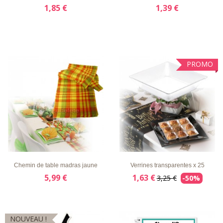
1,85 €
1,39 €
PROMO
LISTE
APERÇU
DÉTAILS
LISTE
APERÇU
DÉTAILS
D'ENVIE
RAPIDE
D'ENVIE
RAPIDE
Chemin de table madras jaune
Verrines transparentes x 25
5,99 €
1,63 €
3,25 €
-50%
NOUVEAU !