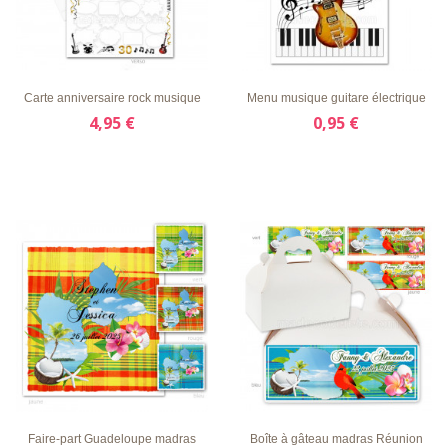
LISTE
APERÇU
DÉTAILS
LISTE
APERÇU
DÉTAILS
D'ENVIE
RAPIDE
D'ENVIE
RAPIDE
Carte anniversaire rock musique
Menu musique guitare électrique
4,95 €
0,95 €
LISTE
APERÇU
DÉTAILS
LISTE
APERÇU
DÉTAILS
D'ENVIE
RAPIDE
D'ENVIE
RAPIDE
Faire-part Guadeloupe madras
Boîte à gâteau madras Réunion