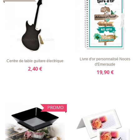
LISTE
APERÇU
DÉTAILS
LISTE
APERÇU
DÉTAILS
D'ENVIE
RAPIDE
D'ENVIE
RAPIDE
Livre d'or personnalisé Noces
Centre de table guitare électrique
d'Emeraude
2,40 €
19,90 €
PROMO