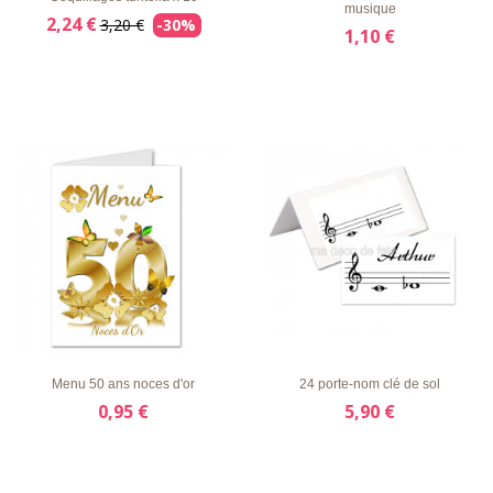
musique
2,24 €
3,20 €
-30%
1,10 €
LISTE
APERÇU
DÉTAILS
LISTE
APERÇU
DÉTAILS
D'ENVIE
RAPIDE
D'ENVIE
RAPIDE
Menu 50 ans noces d'or
24 porte-nom clé de sol
0,95 €
5,90 €