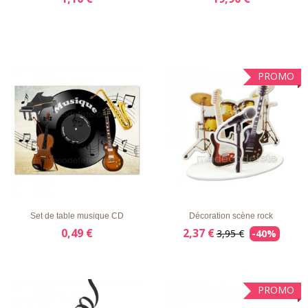
PROMO
LISTE
APERÇU
DÉTAILS
LISTE
APERÇU
DÉTAILS
D'ENVIE
RAPIDE
D'ENVIE
RAPIDE
Set de table musique CD
Décoration scène rock
0,49 €
2,37 €
3,95 €
-40%
PROMO