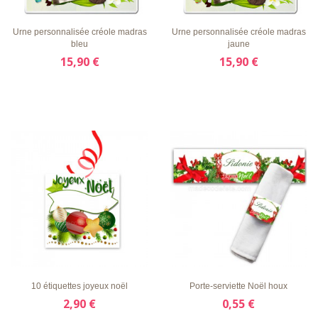
D'ENVIE
RAPIDE
D'ENVIE
RAPIDE
Urne personnalisée créole madras
Urne personnalisée créole madras
bleu
jaune
15,90 €
15,90 €
LISTE
APERÇU
DÉTAILS
LISTE
APERÇU
DÉTAILS
D'ENVIE
RAPIDE
D'ENVIE
RAPIDE
10 étiquettes joyeux noël
Porte-serviette Noël houx
2,90 €
0,55 €