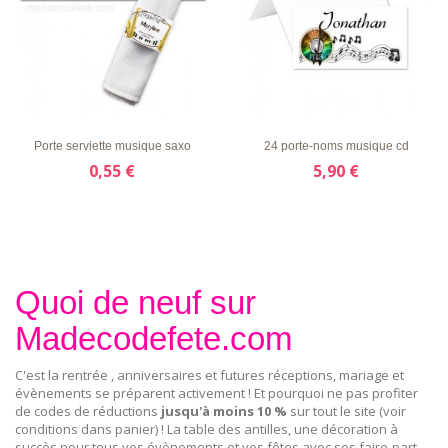
LISTE
APERÇU
DÉTAILS
LISTE
APERÇU
DÉTAILS
D'ENVIE
RAPIDE
D'ENVIE
RAPIDE
Porte serviette musique saxo
24 porte-noms musique cd
0,55 €
5,90 €
Quoi de neuf sur
Madecodefete.com
C'est la rentrée , anniversaires et futures réceptions, mariage et
évènements se préparent activement ! Et pourquoi ne pas profiter
de codes de réductions
jusqu'à moins 10 %
sur tout le site (voir
conditions dans panier) ! La table des antilles, une décoration à
succès pour tous vos évènements et vos fêtes avec ses
faire-part