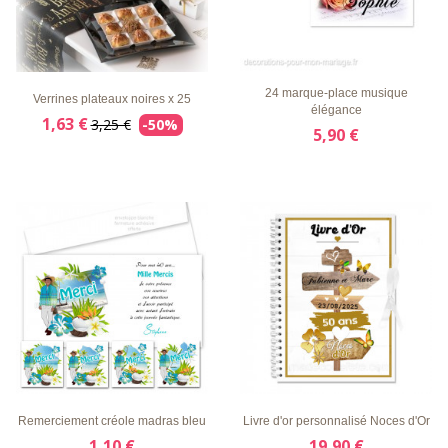
LISTE
APERÇU
DÉTAILS
LISTE
APERÇU
DÉTAILS
D'ENVIE
RAPIDE
D'ENVIE
RAPIDE
24 marque-place musique
Verrines plateaux noires x 25
élégance
1,63 €
3,25 €
-50%
5,90 €
LISTE
APERÇU
DÉTAILS
LISTE
APERÇU
DÉTAILS
D'ENVIE
RAPIDE
D'ENVIE
RAPIDE
Remerciement créole madras bleu
Livre d'or personnalisé Noces d'Or
1,10 €
19,90 €