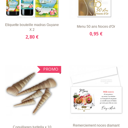
LISTE
APERÇU
DÉTAILS
LISTE
APERÇU
DÉTAILS
D'ENVIE
RAPIDE
D'ENVIE
RAPIDE
Etiquette bouteille madras Guyane
Menu 50 ans Noces d'Or
X 2
0,95 €
2,80 €
PROMO
LISTE
APERÇU
DÉTAILS
LISTE
APERÇU
DÉTAILS
D'ENVIE
RAPIDE
D'ENVIE
RAPIDE
Remerciement noces diamant
Coquillages turitella x 10