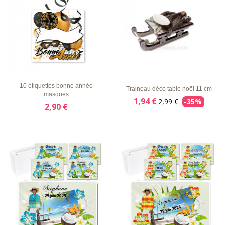
LISTE
APERÇU
DÉTAILS
LISTE
APERÇU
DÉTAILS
D'ENVIE
RAPIDE
D'ENVIE
RAPIDE
10 étiquettes bonne année
Traineau déco table noël 11 cm
masques
1,94 €
2,99 €
-35%
2,90 €
LISTE
APERÇU
DÉTAILS
LISTE
APERÇU
DÉTAILS