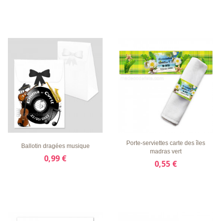
LISTE
APERÇU
DÉTAILS
LISTE
APERÇU
DÉTAILS
D'ENVIE
RAPIDE
D'ENVIE
RAPIDE
Porte-serviettes carte des îles
Ballotin dragées musique
madras vert
0,99 €
0,55 €