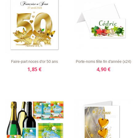
LISTE
APERÇU
DÉTAILS
LISTE
APERÇU
DÉTAILS
D'ENVIE
RAPIDE
D'ENVIE
RAPIDE
Faire-part noces d'or 50 ans
Porte-noms fête fin d'année (x24)
1,85 €
4,90 €