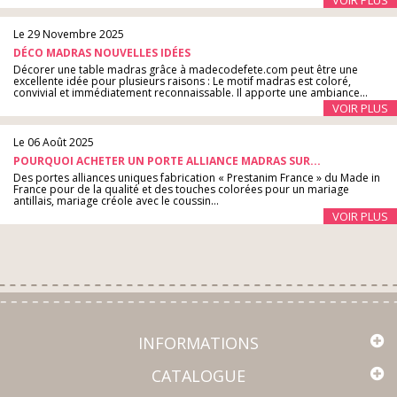
VOIR PLUS
Le 29 Novembre 2025
DÉCO MADRAS NOUVELLES IDÉES
Décorer une table madras grâce à madecodefete.com peut être une
excellente idée pour plusieurs raisons : Le motif madras est coloré,
convivial et immédiatement reconnaissable. Il apporte une ambiance...
VOIR PLUS
Le 06 Août 2025
POURQUOI ACHETER UN PORTE ALLIANCE MADRAS SUR...
Des portes alliances uniques fabrication « Prestanim France » du Made in
France pour de la qualité et des touches colorées pour un mariage
antillais, mariage créole avec le coussin...
VOIR PLUS
INFORMATIONS
CATALOGUE