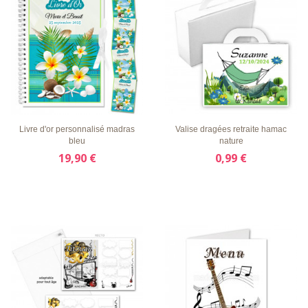
LISTE
APERÇU
DÉTAILS
LISTE
APERÇU
DÉTAILS
D'ENVIE
RAPIDE
D'ENVIE
RAPIDE
Livre d'or personnalisé madras
Valise dragées retraite hamac
bleu
nature
19,90 €
0,99 €