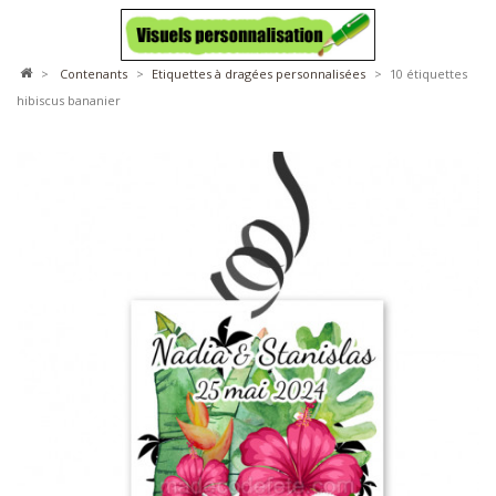
>
contenants
>
etiquettes à dragées personnalisées
>
10 étiquettes
hibiscus bananier