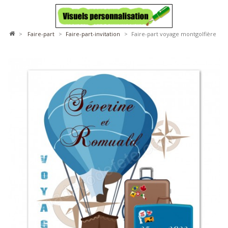
>
faire-part
>
faire-part-invitation
>
Faire-part voyage montgolfière