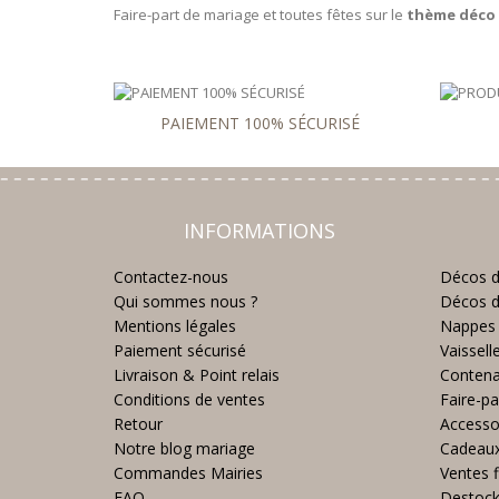
Faire-part de mariage et toutes fêtes sur le
thème déco 
PAIEMENT 100% SÉCURISÉ
INFORMATIONS
Contactez-nous
Décos d
Qui sommes nous ?
Décos d
Mentions légales
Nappes 
Paiement sécurisé
Vaissell
Livraison & Point relais
Contena
Conditions de ventes
Faire-pa
Retour
Accesso
Notre blog mariage
Cadeau
Commandes Mairies
Ventes f
FAQ
Destoc