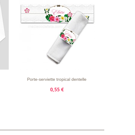
S
LISTE
APERÇU
DÉTAILS
LISTE
D'ENVIE
RAPIDE
D'ENVIE
Porte-serviette tropical dentelle
10 étiquett
0,55 €