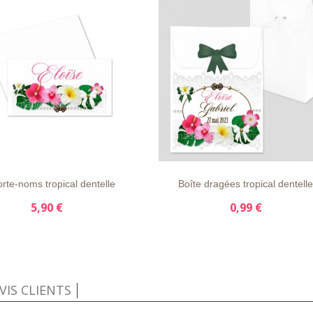
APERÇU
DÉTAILS
LISTE
APERÇU
DÉTAIL
E
RAPIDE
D'ENVIE
RAPIDE
rte-noms tropical dentelle
Boîte dragées tropical dentelle
5,90 €
0,99 €
VIS CLIENTS