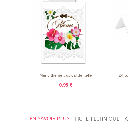
LISTE
APERÇU
DÉTAILS
LISTE
D'ENVIE
RAPIDE
D'ENVI
Menu thème tropical dentelle
24 po
0,95 €
EN SAVOIR PLUS
FICHE TECHNIQUE
A