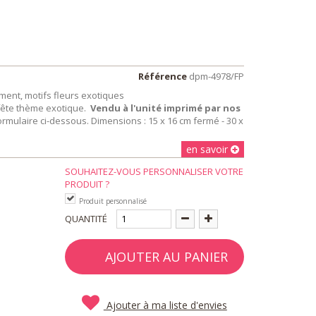
Référence
dpm-4978/FP
ent, motifs fleurs exotiques
e fête thème exotique.
Vendu à l'unité imprimé par nos
mulaire ci-dessous. Dimensions : 15 x 16 cm fermé - 30 x
en savoir
SOUHAITEZ-VOUS PERSONNALISER VOTRE
PRODUIT ?
Produit personnalisé
QUANTITÉ
AJOUTER AU PANIER
Ajouter à ma liste d'envies