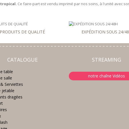
tropical.
Ce faire-part est vendu imprimé par nos soins, à l'unité avec s
PRODUITS DE QUALITÉ
EXPÉDITION SOUS 24/4
CATALOGUE
STREAMING
e table
notre chaîne Vidéos
e salle
& Serviettes
e jetable
nts dragées
rt
ires
x
lash
kage