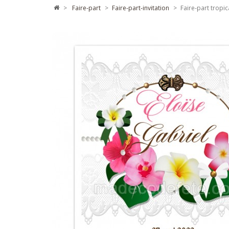
>
faire-part
>
faire-part-invitation
>
Faire-part tropic