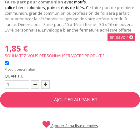
Faire-part pour communion
avec motifs
calice bleu, colombes, pain et épis de blés. C
e faire-part de première
communion, grande communion ou profession de foi sera parfait
pour annoncer la cérémonie religieuse de votre enfant. Vendu à
l'unité.
Dimensions : Faire-part : 15 x 16 cm fermé - 30 x 16 cm ouvert.
Livré personnalisé. Enveloppe blanche fermeture adhésive offerte.
en savoir
1,85 €
SOUHAITEZ-VOUS PERSONNALISER VOTRE PRODUIT ?
Produit personnalisé
QUANTITÉ
AJOUTER AU PANIER
Ajouter à ma liste d'envies