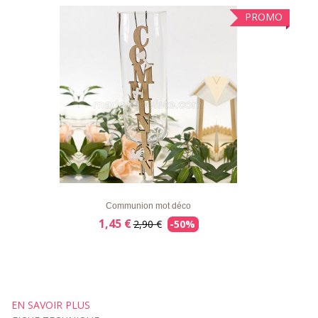
PROMO
LISTE
APERÇU RAPIDE
DÉTAILS
D'ENVIE
Communion mot déco
1,45 €
2,90 €
-50%
EN SAVOIR PLUS