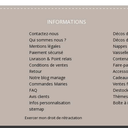
INFORMATIONS
Contactez-nous
Décos d
Qui sommes nous ?
Décos d
Mentions légales
Nappes 
Paiement sécurisé
Vaissell
Livraison & Point relais
Contena
Conditions de ventes
Faire-pa
Retour
Accesso
Notre blog mariage
Cadeau
Commandes Mairies
Ventes f
FAQ
Destoc
Avis clients
Thèmes
Infos personnalisation
Boîte à 
sitemap
Exercer mon droit de rétractation