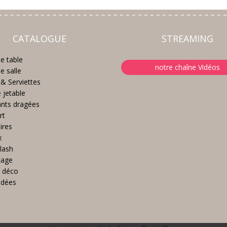
CATALOGUE
STREAMING
e table
notre chaîne Vidéos
e salle
& Serviettes
e jetable
nts dragées
rt
ires
x
lash
kage
 déco
idées