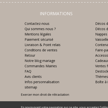
INFORMATIONS
Contactez-nous
Décos d
Qui sommes nous ?
Décos d
Mentions légales
Nappes 
Paiement sécurisé
Vaissell
Livraison & Point relais
Contena
Conditions de ventes
Faire-pa
Retour
Accesso
Notre blog mariage
Cadeau
Commandes Mairies
Ventes f
FAQ
Destoc
Avis clients
Thèmes
Infos personnalisation
Boîte à 
sitemap
Exercer mon droit de rétractation
En poursuivant votre navigation sur ce site, vous acceptez l'utili