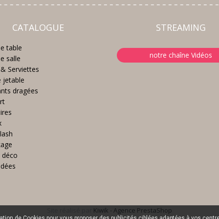
CATALOGUE
STREAMING
e table
notre chaîne Vidéos
e salle
& Serviettes
e jetable
nts dragées
rt
ires
x
lash
kage
 déco
idées
Site réalisé par
Kiwik - Agence PrestaShop
sation de Cookies pour vous proposer des publicités ciblées adaptées à vos centres