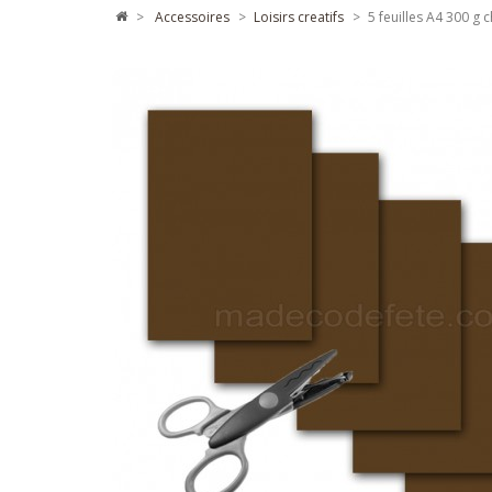
>
accessoires
>
loisirs creatifs
>
5 feuilles A4 300 g 