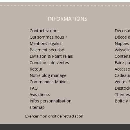
INFORMATIONS
Contactez-nous
Décos d
Qui sommes nous ?
Décos d
Mentions légales
Nappes 
Paiement sécurisé
Vaissell
Livraison & Point relais
Contena
Conditions de ventes
Faire-pa
Retour
Accesso
Notre blog mariage
Cadeau
Commandes Mairies
Ventes f
FAQ
Destoc
Avis clients
Thèmes
Infos personnalisation
Boîte à 
sitemap
Exercer mon droit de rétractation