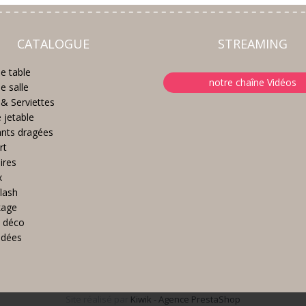
CATALOGUE
STREAMING
e table
notre chaîne Vidéos
e salle
& Serviettes
e jetable
nts dragées
rt
ires
x
lash
kage
 déco
idées
Site réalisé par
Kiwik - Agence PrestaShop