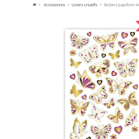
>
accessoires
>
loisirs creatifs
>
Stickers papillons 