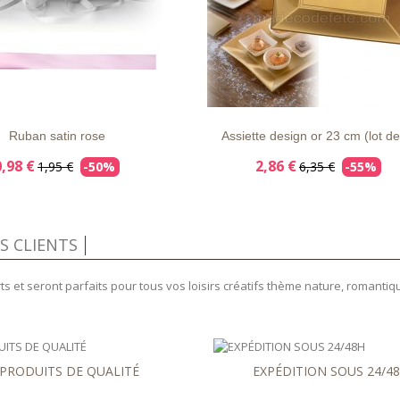
APERÇU
DÉTAILS
LISTE
APERÇU
DÉTAI
RAPIDE
D'ENVIE
RAPIDE
Ruban satin rose
Assiette design or 23 cm (lot de
0,98 €
2,86 €
1,95 €
-50%
6,35 €
-55%
IS CLIENTS
 et seront parfaits pour tous vos loisirs créatifs thème nature, romantiqu
PRODUITS DE QUALITÉ
EXPÉDITION SOUS 24/4