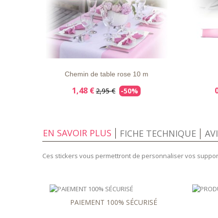
LISTE
APERÇU
DÉTAILS
LISTE
D'ENVIE
RAPIDE
D'ENVIE
Chemin de table rose 10 m
1,48 €
2,95 €
-50%
EN SAVOIR PLUS
FICHE TECHNIQUE
AV
Ces stickers vous permettront de personnaliser vos supports
PAIEMENT 100% SÉCURISÉ