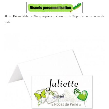
>
décos table
>
marque-place porte-nom
>
24 porte-noms noces de
perle