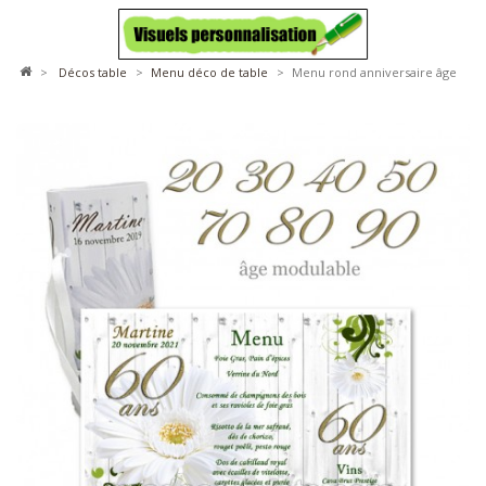
>
décos table
>
menu déco de table
>
Menu rond anniversaire âge