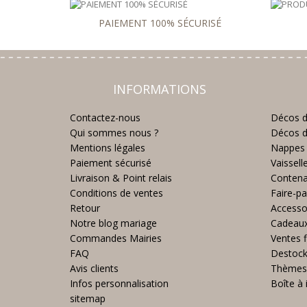
PAIEMENT 100% SÉCURISÉ
INFORMATIONS
Contactez-nous
Décos d
Qui sommes nous ?
Décos d
Mentions légales
Nappes 
Paiement sécurisé
Vaissell
Livraison & Point relais
Contena
Conditions de ventes
Faire-pa
Retour
Accesso
Notre blog mariage
Cadeau
Commandes Mairies
Ventes f
FAQ
Destoc
Avis clients
Thèmes
Infos personnalisation
Boîte à 
sitemap