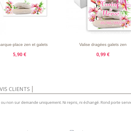
APERÇU
DÉTAILS
LISTE
APERÇU
DÉTAIL
E
RAPIDE
D'ENVIE
RAPIDE
arque-place zen et galets
Valise dragées galets zen
5,90 €
0,99 €
VIS CLIENTS
isé ou non sur demande uniquement. Ni repris, ni échangé. Rond porte serv