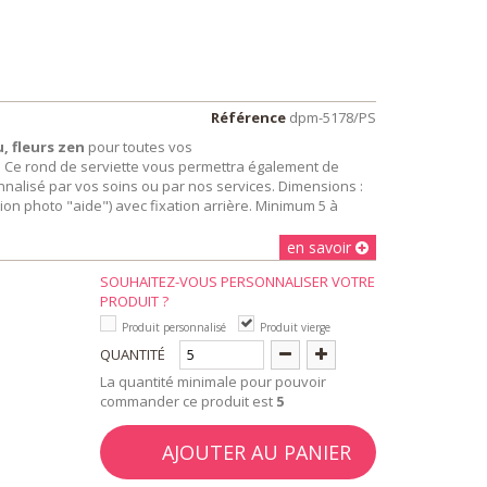
Référence
dpm-5178/PS
, fleurs zen
pour toutes vos
.. Ce rond de serviette vous permettra également de
onnalisé par vos soins ou par nos services. Dimensions :
tion photo "aide") avec fixation arrière. Minimum 5 à
en savoir
SOUHAITEZ-VOUS PERSONNALISER VOTRE
PRODUIT ?
Produit personnalisé
Produit vierge
QUANTITÉ
La quantité minimale pour pouvoir
commander ce produit est
5
AJOUTER AU PANIER