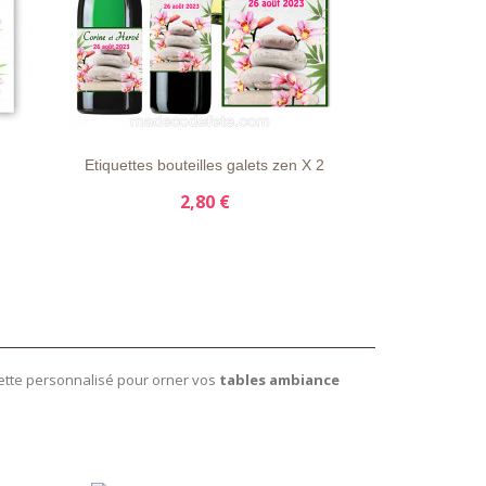
S
LISTE
APERÇU
DÉTAILS
LISTE
D'ENVIE
RAPIDE
D'ENVIE
Etiquettes bouteilles galets zen X 2
Livre d'or p
2,80 €
iette personnalisé pour orner vos
tables ambiance