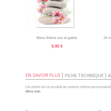
LISTE
APERÇU
DÉTAILS
LISTE
D'ENVIE
RAPIDE
D'ENVI
Menu thème zen et galets
24 m
0,95 €
EN SAVOIR PLUS
FICHE TECHNIQUE
A
Cet article est un produit de carterie réalisé personnal
déco zen.