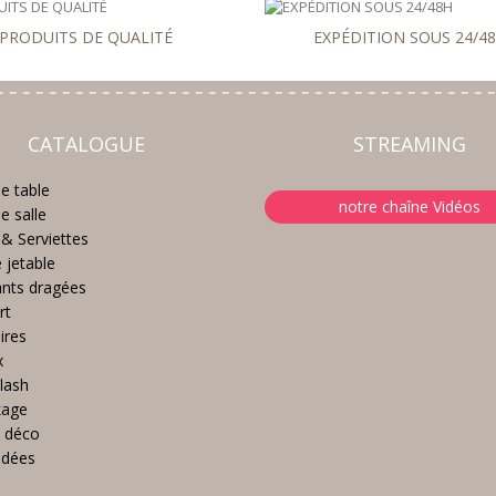
PRODUITS DE QUALITÉ
EXPÉDITION SOUS 24/4
CATALOGUE
STREAMING
e table
notre chaîne Vidéos
e salle
& Serviettes
e jetable
nts dragées
rt
ires
x
lash
kage
 déco
idées