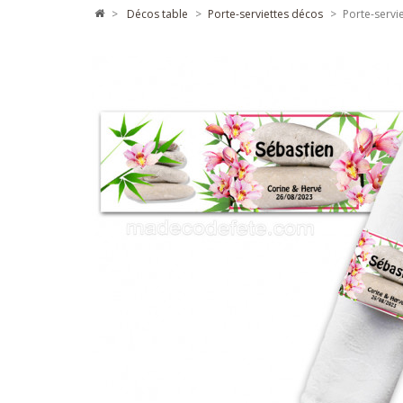
>
décos table
>
porte-serviettes décos
>
Porte-servie