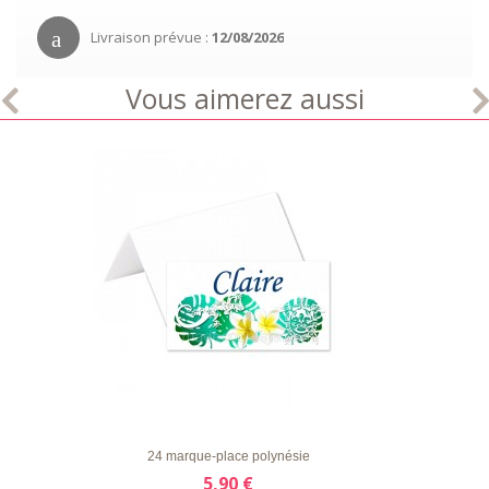
Livraison prévue :
12/08/2026
Vous aimerez aussi
LISTE
APERÇU RAPIDE
DÉTAILS
D'ENVIE
24 marque-place polynésie
5,90 €