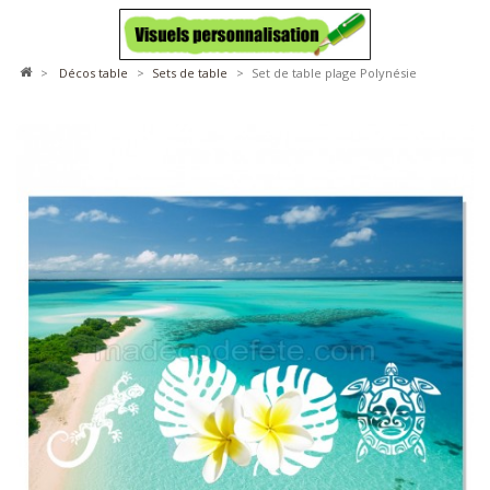
>
décos table
>
sets de table
>
Set de table plage Polynésie