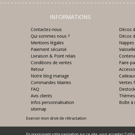
INFORMATIONS
Contactez-nous
Décos d
Qui sommes nous ?
Décos d
Mentions légales
Nappes 
Paiement sécurisé
Vaissell
Livraison & Point relais
Contena
Conditions de ventes
Faire-pa
Retour
Accesso
Notre blog mariage
Cadeau
Commandes Mairies
Ventes f
FAQ
Destoc
Avis clients
Thèmes
Infos personnalisation
Boîte à 
sitemap
Exercer mon droit de rétractation
En poursuivant votre navigation sur ce site, vous acceptez l'utili