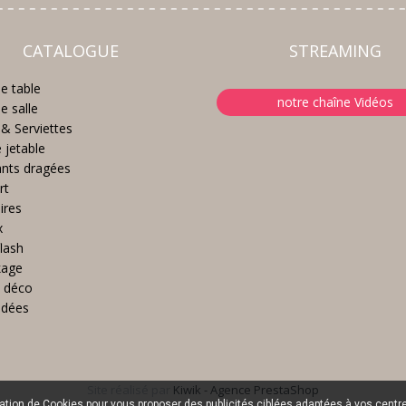
CATALOGUE
STREAMING
e table
notre chaîne Vidéos
e salle
& Serviettes
e jetable
nts dragées
rt
ires
x
lash
kage
 déco
idées
Site réalisé par
Kiwik - Agence PrestaShop
sation de Cookies pour vous proposer des publicités ciblées adaptées à vos centres