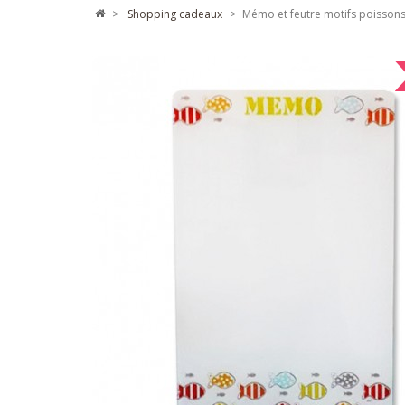
>
shopping cadeaux
>
Mémo et feutre motifs poisson