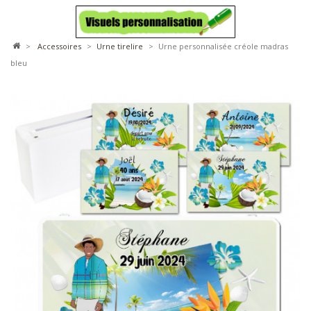
>
accessoires
>
urne tirelire
>
Urne personnalisée créole madras
bleu