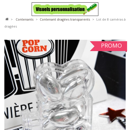
>
contenants
>
contenant dragées transparents
>
Lot de 8 caméras à
dragées
PROMO