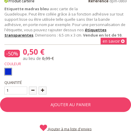
Référence
dpm-0869
Produit carterie
Etiquette madras bleu
avec carte de la
Guadeloupe. Peut être collée grâce à sa fonction adhésive sur tout
support lisse ou être utilisée telle quelle sans ôter la bande
adhésive, en porte-nom par exemple. Pour une personnalisation de
l'étiquette, vous pouvez rajouter dessus nos
étiquettes
transparentes
. Dimensions : 6.5 cm x 3 cm.
Vendue en lot de 10.
en savoir
0,50 €
-50%
au lieu de
0,99 €
COULEUR
QUANTITÉ
AJOUTER AU PANIER
Ajouter à ma liste d'envies