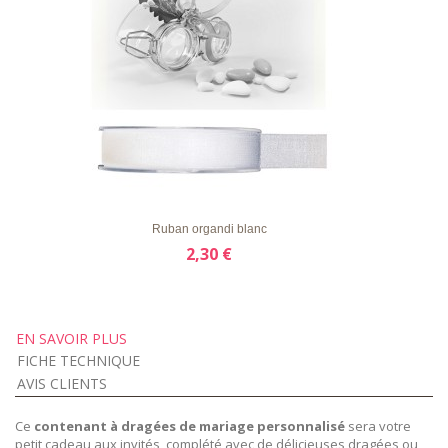
LISTE
APERÇU RAPIDE
DÉTAILS
D'ENVIE
Ruban organdi blanc
2,30 €
EN SAVOIR PLUS
FICHE TECHNIQUE
AVIS CLIENTS
Ce
contenant à dragées de mariage personnalisé
sera votre
petit cadeau aux invités, complété avec de délicieuses dragées ou