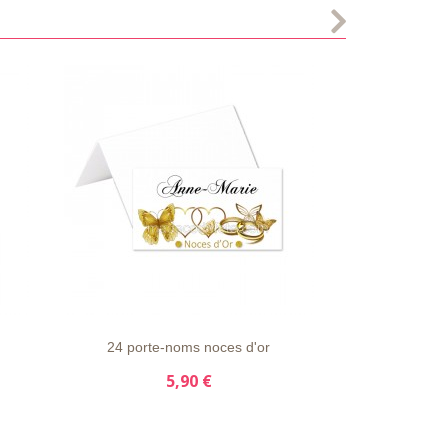
S
LISTE
APERÇU
DÉTAILS
D'ENVIE
RAPIDE
24 porte-noms noces d'or
5,90 €