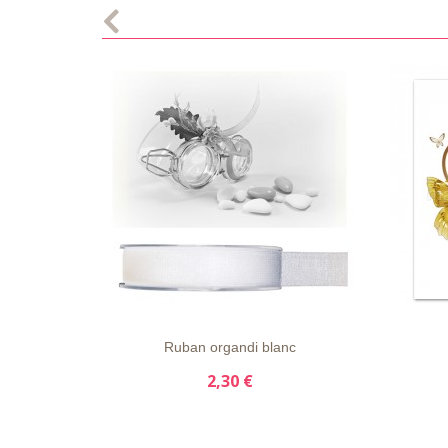
LISTE
APERÇU
DÉTAILS
LISTE
D'ENVIE
RAPIDE
D'ENVI
Ruban organdi blanc
2,30 €