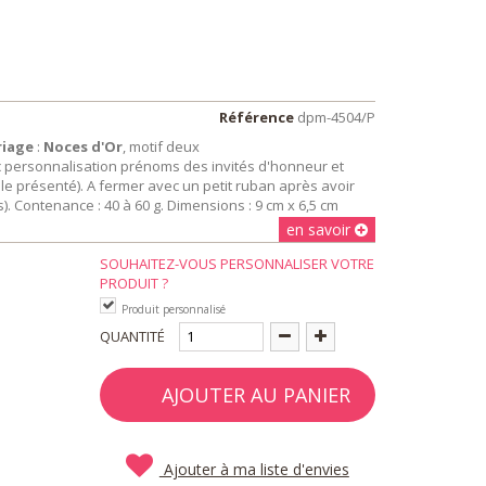
Référence
dpm-4504/P
riage
:
Noces d'Or
, motif deux
ec personnalisation prénoms des invités d'honneur et
e présenté). A fermer avec un petit ruban après avoir
. Contenance : 40 à 60 g. Dimensions : 9 cm x 6,5 cm
en savoir
SOUHAITEZ-VOUS PERSONNALISER VOTRE
PRODUIT ?
Produit personnalisé
QUANTITÉ
AJOUTER AU PANIER
Ajouter à ma liste d'envies