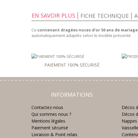
EN SAVOIR PLUS
FICHE TECHNIQUE
A
Ce
contenant dragées noces d'or 50 ans de mariag
automatiquement adaptés selon le modèle présenté.
PAIEMENT 100% SÉCURISÉ
INFORMATIONS
Contactez-nous
Décos d
Qui sommes nous ?
Décos d
Mentions légales
Nappes 
Paiement sécurisé
Vaissell
Livraison & Point relais
Contena