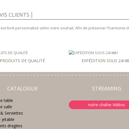
VIS CLIENTS
e
est livré personnalisé selon votre souhait. Afin de préserver l'harmonie d
PRODUITS DE QUALITÉ
EXPÉDITION SOUS 24/4
CATALOGUE
STREAMING
e table
notre chaîne Vidéos
e salle
& Serviettes
e jetable
nts dragées