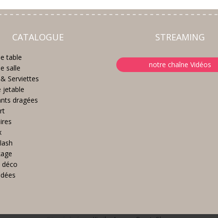
CATALOGUE
STREAMING
e table
notre chaîne Vidéos
e salle
& Serviettes
e jetable
nts dragées
rt
ires
x
lash
kage
 déco
idées