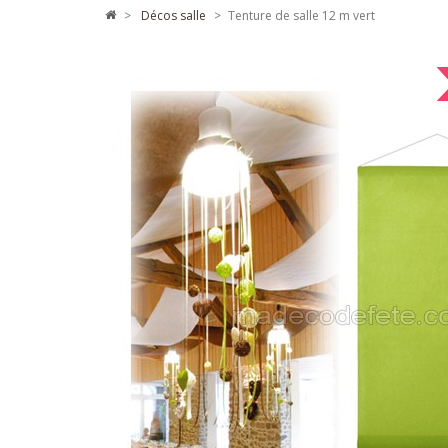
>
décos salle
>
Tenture de salle 12 m vert