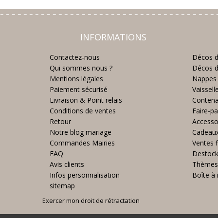
INFORMATIONS
Contactez-nous
Décos d
Qui sommes nous ?
Décos d
Mentions légales
Nappes 
Paiement sécurisé
Vaissell
Livraison & Point relais
Contena
Conditions de ventes
Faire-pa
Retour
Accesso
Notre blog mariage
Cadeau
Commandes Mairies
Ventes f
FAQ
Destoc
Avis clients
Thèmes
Infos personnalisation
Boîte à 
sitemap
Exercer mon droit de rétractation