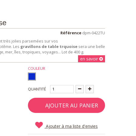
se
Référence
dpm-0422TU
t très jolies parsemées sur vos
aptême. Les
gravillons de table trquoise
sera une belle
, mer, îles, tropiques, voyages... Lot de 400 g.
en savoir
COULEUR
QUANTITÉ
AJOUTER AU PANIER
Ajouter à ma liste d'envies