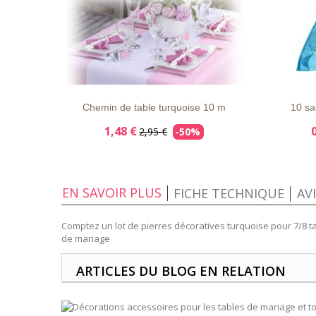
LISTE
APERÇU
DÉTAILS
LISTE
D'ENVIE
RAPIDE
D'ENVIE
Chemin de table turquoise 10 m
10 sa
1,48 €
2,95 €
-50%
EN SAVOIR PLUS
FICHE TECHNIQUE
AV
Comptez un lot de pierres décoratives turquoise pour 7/8 t
de mariage
ARTICLES DU BLOG EN RELATION