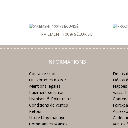
PAIEMENT 100% SÉCURISÉ
INFORMATIONS
Contactez-nous
Décos d
Qui sommes nous ?
Décos d
Mentions légales
Nappes 
Paiement sécurisé
Vaissell
Livraison & Point relais
Contena
Conditions de ventes
Faire-pa
Retour
Accesso
Notre blog mariage
Cadeau
Commandes Mairies
Ventes f