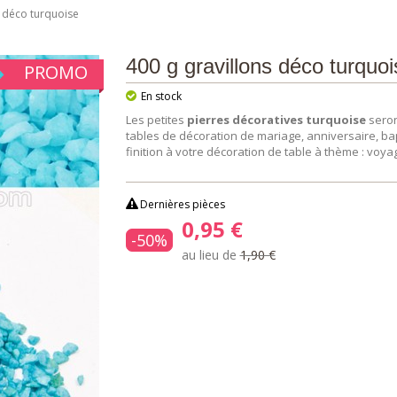
s déco turquoise
400 g gravillons déco turquoi
PROMO
En stock
Les petites
pierres décoratives turquoise
seron
tables de décoration de mariage, anniversaire, b
finition à votre décoration de table à thème : voyage
Dernières pièces
0,95 €
-50%
au lieu de
1,90 €