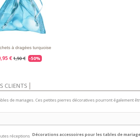
APERÇU
DÉTAILS
RAPIDE
chets à dragées turquoise
0,95 €
1,90 €
-50%
IS CLIENTS
ables de mariages. Ces petites pierres décoratives pourront également êt
Décorations accessoires pour les tables de mariag