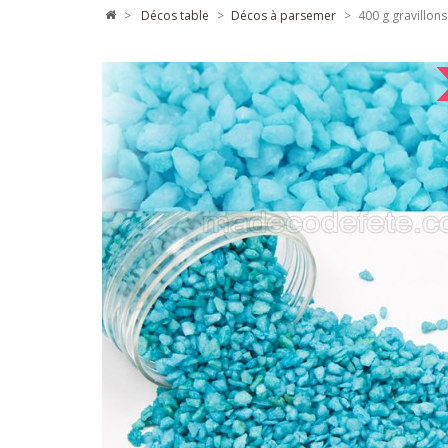
>
décos table
>
décos à parsemer
>
400 g gravillon