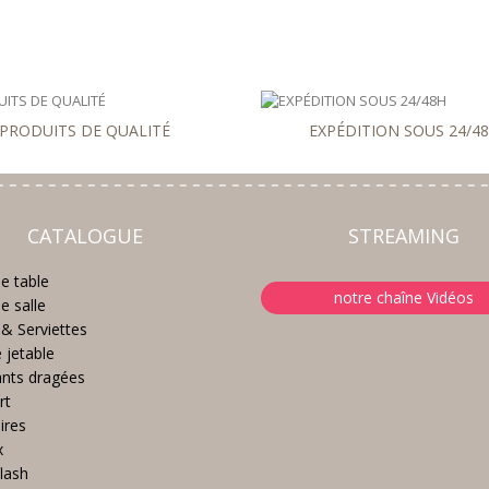
PRODUITS DE QUALITÉ
EXPÉDITION SOUS 24/4
CATALOGUE
STREAMING
e table
notre chaîne Vidéos
e salle
& Serviettes
e jetable
nts dragées
rt
ires
x
lash